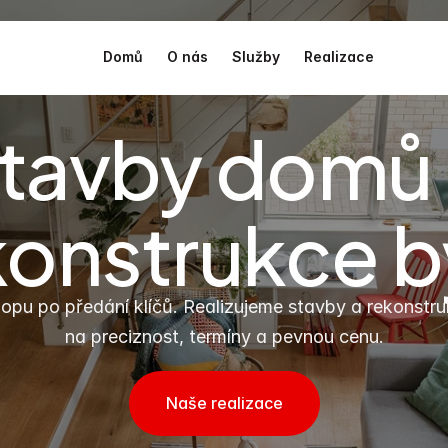
Domů
O nás
Služby
Realizace
tavby domů 
konstrukce b
opu po předání klíčů. Realizujeme stavby a rekonstru
na preciznost, termíny a pevnou cenu.
Naše realizace