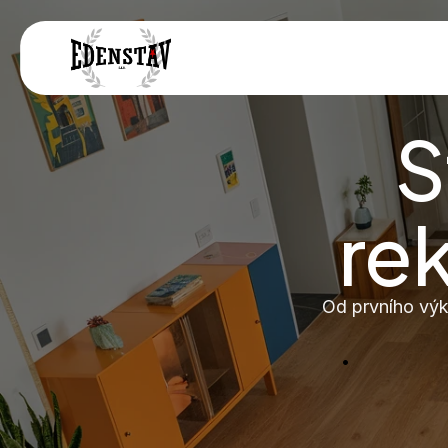
S
re
Od prvního výk