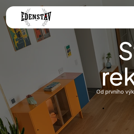
S
re
Od prvního výk