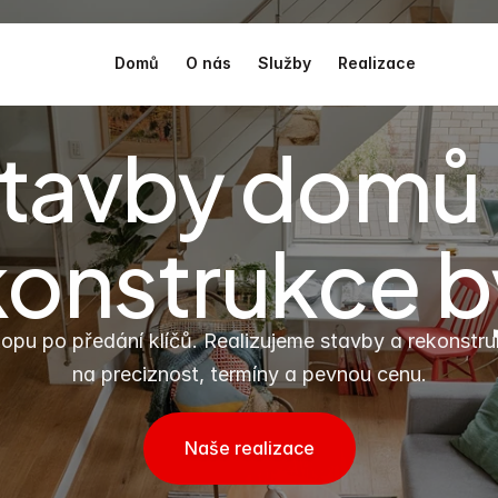
Domů
O nás
Služby
Realizace
tavby domů 
konstrukce b
opu po předání klíčů. Realizujeme stavby a rekonstru
na preciznost, termíny a pevnou cenu.
Naše realizace