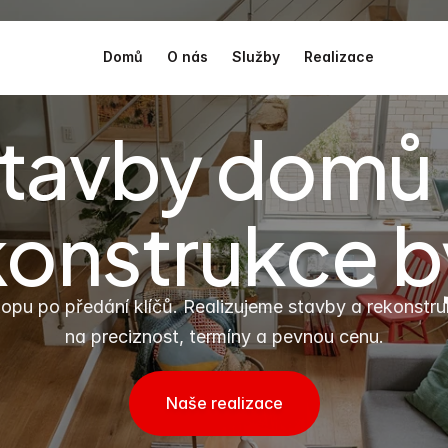
Domů
O nás
Služby
Realizace
tavby domů 
konstrukce b
opu po předání klíčů. Realizujeme stavby a rekonstru
na preciznost, termíny a pevnou cenu.
Naše realizace